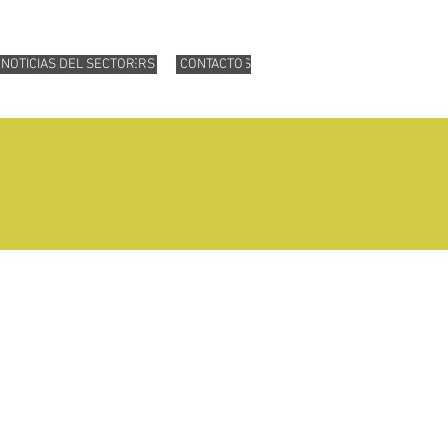
ICE AREAS
NOTICIAS DEL SECTOR
PARTNERS
CONTACT US
CONTACTO